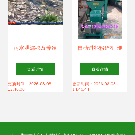
饲料销售新蓝图
污水泄漏殃及养殖
自动进料粉碎机 现
业，饶平食品厂被
代畜牧渔业高效生
查看详情
查看详情
查实却赔偿无门，
产的得力助手
更新时间：2026-08-08
更新时间：2026-08-08
12:40:00
14:46:44
养殖户百万元损失
何去何从？