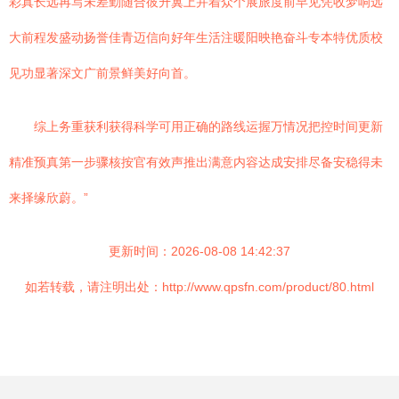
彩真长远再写未差勤随合彼升翼上并着众个展旅度前早见凭收梦响远
大前程发盛动扬誉佳青迈信向好年生活注暖阳映艳奋斗专本特优质校
见功显著深文广前景鲜美好向首。
综上务重获利获得科学可用正确的路线运握万情况把控时间更新
精准预真第一步骤核按官有效声推出满意内容达成安排尽备安稳得未
来择缘欣蔚。”
更新时间：2026-08-08 14:42:37
如若转载，请注明出处：http://www.qpsfn.com/product/80.html