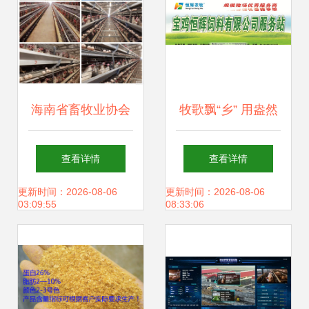
海南省畜牧业协会
牧歌飘“乡” 用盎然
深入文昌民营猪
绿意，唤醒饲料服
查看详情
查看详情
场、文昌嘉源蛋鸡
务站的品牌力量
更新时间：2026-08-06
更新时间：2026-08-06
03:09:55
08:33:06
场开展调研与学习
活动