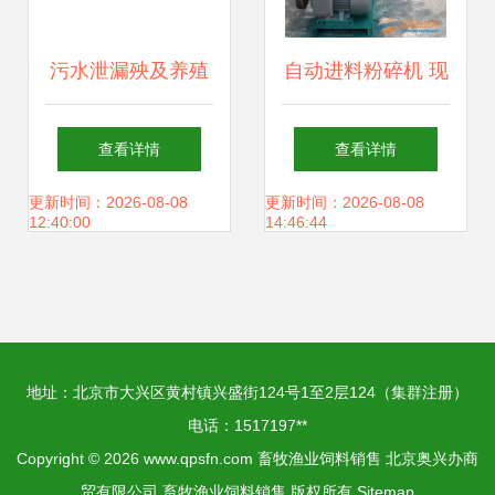
污水泄漏殃及养殖
自动进料粉碎机 现
业，饶平食品厂被
代畜牧渔业高效生
查看详情
查看详情
查实却赔偿无门，
产的得力助手
更新时间：2026-08-08
更新时间：2026-08-08
12:40:00
14:46:44
养殖户百万元损失
何去何从？
地址：北京市大兴区黄村镇兴盛街124号1至2层124（集群注册）
电话：1517197**
Copyright © 2026
www.qpsfn.com
畜牧渔业饲料销售
北京奥兴办商
贸有限公司
畜牧渔业饲料销售
版权所有
Sitemap