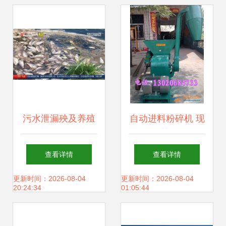
势，共谋畜牧渔业
政策与产品解析
饲料销售新蓝图
污水泄漏殃及养殖
自动进料粉碎机 现
业，饶平食品厂被
代畜牧渔业高效生
查看详情
查看详情
查实却赔偿无门，
产的得力助手
更新时间：2026-08-04
更新时间：2026-08-04
20:24:34
01:05:44
养殖户百万元损失