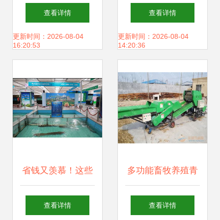
动渔业种业振兴，
油贵鱼少，渔民生
查看详情
查看详情
年销售额达1.2亿元
计困局下的产业链
更新时间：2026-08-04
更新时间：2026-08-04
16:20:53
14:20:36
领航行业发展
阵痛
省钱又羡慕！这些
多功能畜牧养殖青
网友喜获2018长春
贮饲料打捆包膜机
查看详情
查看详情